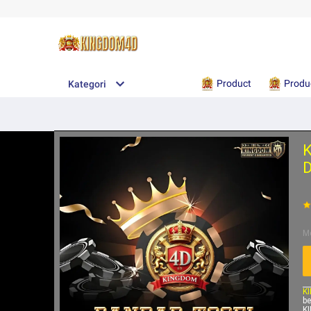
Product
Produ
Kategori
K
D
M
K
be
KI